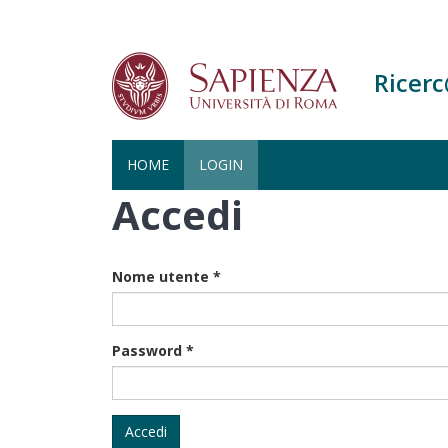
Ricer
HOME
LOGIN
Accedi
Salta
al
contenuto
principale
Nome utente
*
Password
*
Accedi