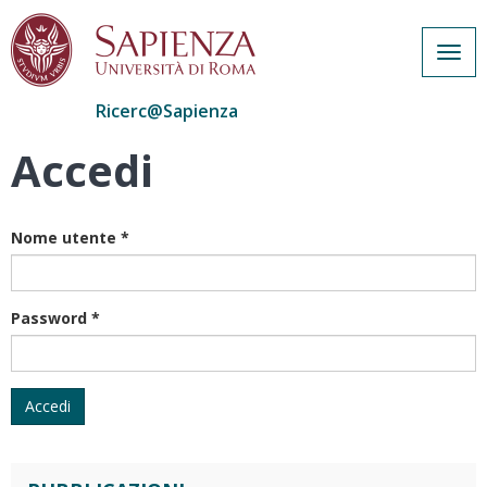
Togg
navig
Ricerc@Sapienza
Accedi
Salta
al
contenuto
principale
Nome utente
*
Password
*
Accedi