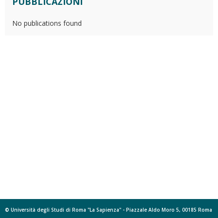
PUBBLICAZIONI
No publications found
© Università degli Studi di Roma "La Sapienza" - Piazzale Aldo Moro 5, 00185 Roma