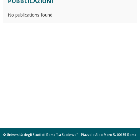
PUBBLICAZIONI
No publications found
© Università degli Studi di Roma "La Sapienza" - Piazzale Aldo Moro 5, 00185 Roma