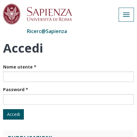
Togg
navig
Ricerc@Sapienza
Accedi
Salta
al
contenuto
principale
Nome utente
*
Password
*
Accedi