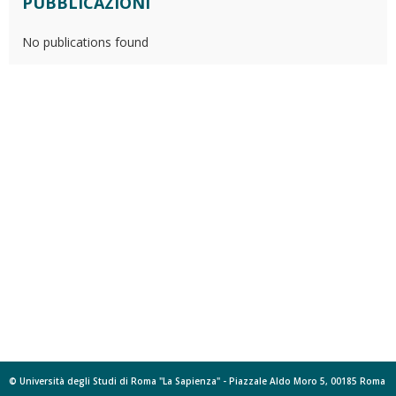
PUBBLICAZIONI
No publications found
© Università degli Studi di Roma "La Sapienza" - Piazzale Aldo Moro 5, 00185 Roma