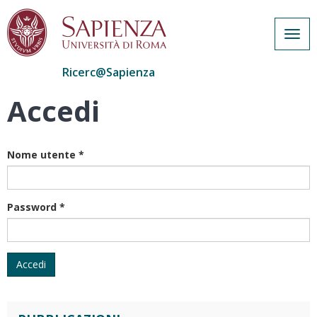
Togg
navig
Ricerc@Sapienza
Accedi
Salta
al
contenuto
principale
Nome utente
*
Password
*
Accedi