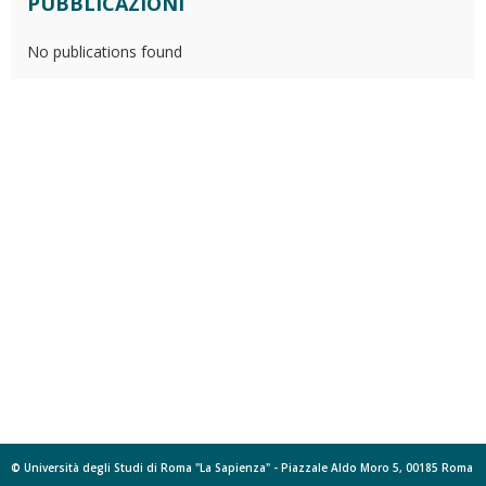
PUBBLICAZIONI
No publications found
© Università degli Studi di Roma "La Sapienza" - Piazzale Aldo Moro 5, 00185 Roma