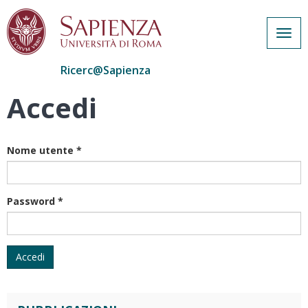
Togg
navig
Ricerc@Sapienza
Accedi
Salta
al
contenuto
principale
Nome utente
*
Password
*
Accedi