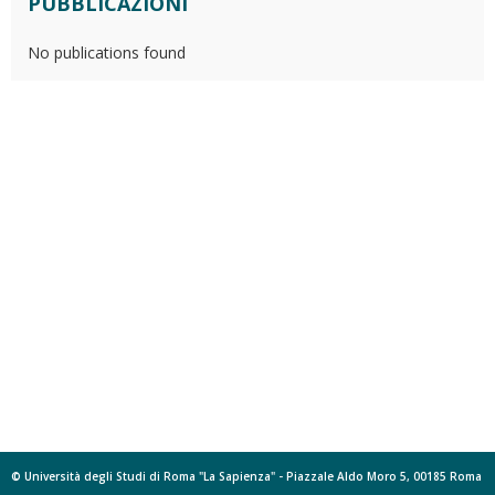
PUBBLICAZIONI
No publications found
© Università degli Studi di Roma "La Sapienza" - Piazzale Aldo Moro 5, 00185 Roma