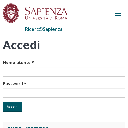
Togg
navig
Ricerc@Sapienza
Accedi
Salta
al
contenuto
principale
Nome utente
*
Password
*
Accedi