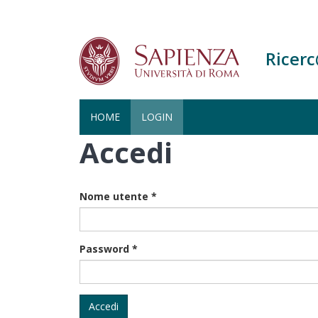
Ricer
HOME
LOGIN
Accedi
Salta
al
contenuto
principale
Nome utente
*
Password
*
Accedi