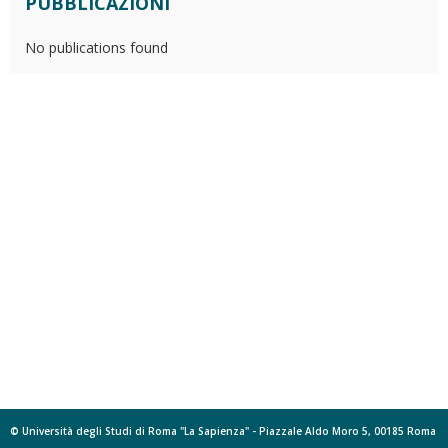
PUBBLICAZIONI
No publications found
© Università degli Studi di Roma "La Sapienza" - Piazzale Aldo Moro 5, 00185 Roma