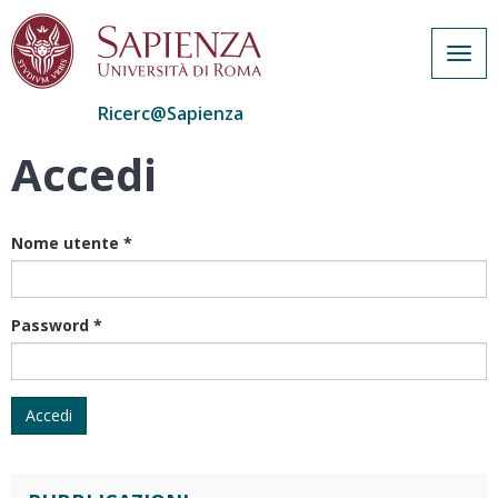
Togg
navig
Ricerc@Sapienza
Accedi
Salta
al
contenuto
principale
Nome utente
*
Password
*
Accedi