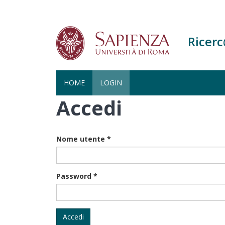
Ricer
HOME
LOGIN
Accedi
Salta
al
contenuto
principale
Nome utente
*
Password
*
Accedi