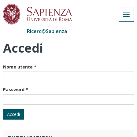
Togg
navig
Ricerc@Sapienza
Accedi
Salta
al
contenuto
principale
Nome utente
*
Password
*
Accedi