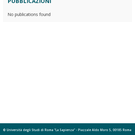
PUBBLICAZIONI
No publications found
© Università degli Studi di Roma "La Sapienza" - Piazzale Aldo Moro 5, 00185 Roma