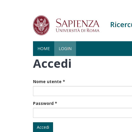
Ricer
HOME
LOGIN
Accedi
Salta
al
contenuto
principale
Nome utente
*
Password
*
Accedi