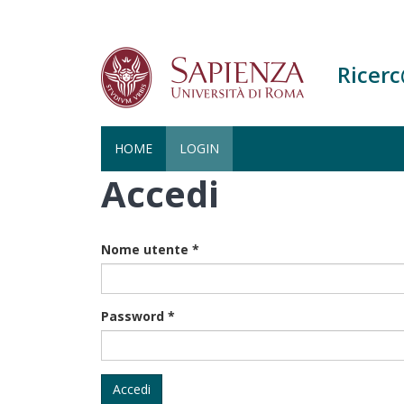
Ricer
HOME
LOGIN
Accedi
Salta
al
contenuto
principale
Nome utente
*
Password
*
Accedi