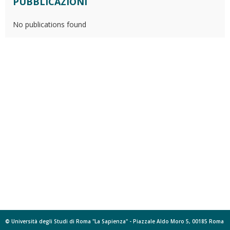
PUBBLICAZIONI
No publications found
© Università degli Studi di Roma "La Sapienza" - Piazzale Aldo Moro 5, 00185 Roma