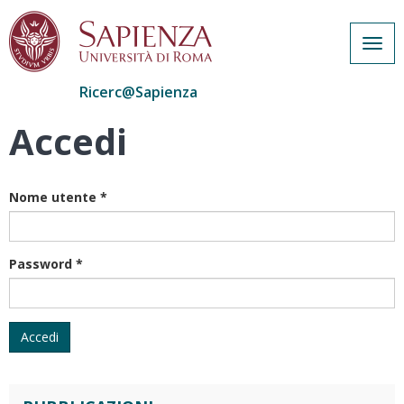
Togg
navig
Ricerc@Sapienza
Accedi
Salta
al
contenuto
principale
Nome utente
*
Password
*
Accedi