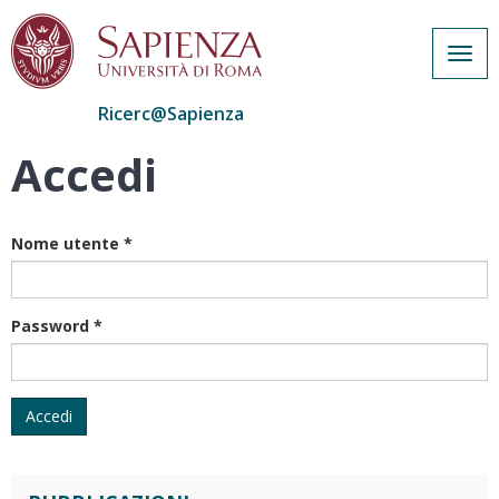
Togg
navig
Ricerc@Sapienza
Accedi
Salta
al
contenuto
principale
Nome utente
*
Password
*
Accedi