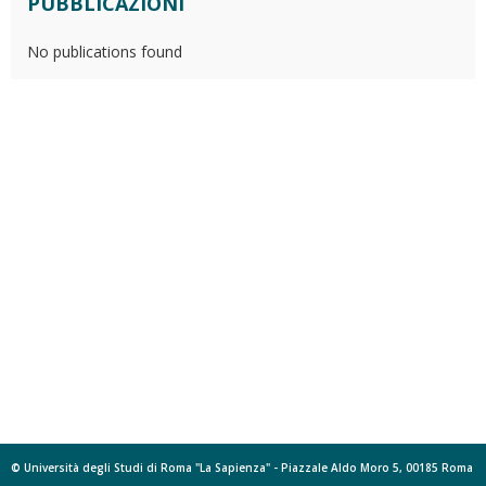
PUBBLICAZIONI
No publications found
© Università degli Studi di Roma "La Sapienza" - Piazzale Aldo Moro 5, 00185 Roma