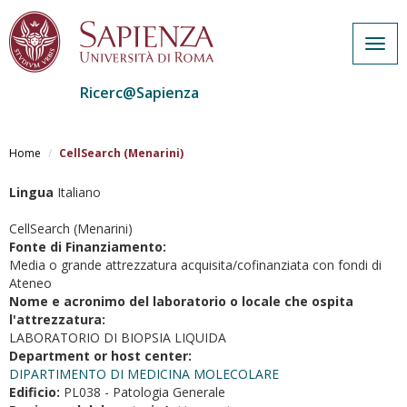
Togg
navig
Ricerc@Sapienza
Salta
al
Home
CellSearch (Menarini)
contenuto
principale
Lingua
Italiano
CellSearch (Menarini)
Fonte di Finanziamento:
Media o grande attrezzatura acquisita/cofinanziata con fondi di
Ateneo
Nome e acronimo del laboratorio o locale che ospita
l'attrezzatura:
LABORATORIO DI BIOPSIA LIQUIDA
Department or host center:
DIPARTIMENTO DI MEDICINA MOLECOLARE
Edificio:
PL038 - Patologia Generale