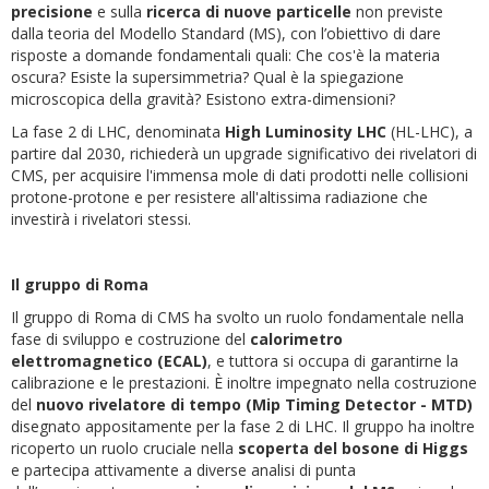
precisione
e sulla
ricerca di nuove particelle
non previste
dalla teoria del Modello Standard (MS), con l’obiettivo di dare
risposte a domande fondamentali quali: Che cos'è la materia
oscura? Esiste la supersimmetria? Qual è la spiegazione
microscopica della gravità? Esistono extra-dimensioni?
La fase 2 di LHC, denominata
High Luminosity LHC
(HL-LHC), a
partire dal 2030, richiederà un upgrade significativo dei rivelatori di
CMS, per acquisire l'immensa mole di dati prodotti nelle collisioni
protone-protone e per resistere all'altissima radiazione che
investirà i rivelatori stessi.
Il gruppo di Roma
Il gruppo di Roma di CMS ha svolto un ruolo fondamentale nella
fase di sviluppo e costruzione del
calorimetro
elettromagnetico (ECAL)
, e tuttora si occupa di garantirne la
calibrazione e le prestazioni. È inoltre impegnato nella costruzione
del
nuovo rivelatore di tempo (Mip Timing Detector - MTD)
disegnato appositamente per la fase 2 di LHC. Il gruppo ha inoltre
ricoperto un ruolo cruciale nella
scoperta del bosone di Higgs
e partecipa attivamente a diverse analisi di punta