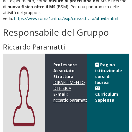
dell’esperimento, come
misure di precisione del MS
e ricerche
di
nuova fisica oltre il MS
(BSM). Per una panoramica delle
attività del gruppo si
veda:
https://www.roma1.infn.it/exp/cms/attivita/attivita.html
Responsabile del Gruppo
Riccardo Paramatti
Professore
Pagina
Associato
istituzionale
Struttura:
corsi di
DIPARTIMENTO
laurea
DI FISICA
E-mail:
Curriculum
riccardo.paramatti@uniroma1.it
Sapienza