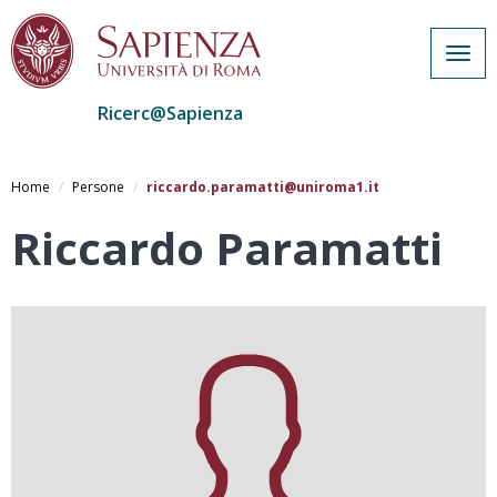
Togg
navig
Ricerc@Sapienza
Salta
al
Home
Persone
riccardo.paramatti@uniroma1.it
contenuto
principale
Riccardo Paramatti