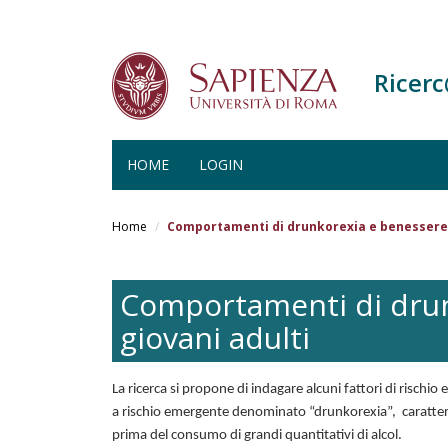
Ricer
HOME
LOGIN
Salta
al
Home
Comportamenti di drunkorexia e benessere p
contenuto
principale
Comportamenti di drunk
giovani adulti
La ricerca si propone di indagare alcuni fattori di risch
a rischio emergente denominato “drunkorexia”, caratteri
prima del consumo di grandi quantitativi di alcol.