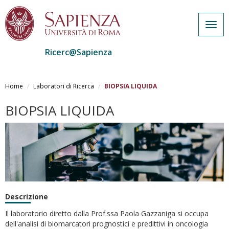
Togg
navig
Ricerc@Sapienza
Skip
to
Home
Laboratori di Ricerca
BIOPSIA LIQUIDA
main
content
BIOPSIA LIQUIDA
Descrizione
Il laboratorio diretto dalla Prof.ssa Paola Gazzaniga si occupa
dell'analisi di biomarcatori prognostici e predittivi in oncologia