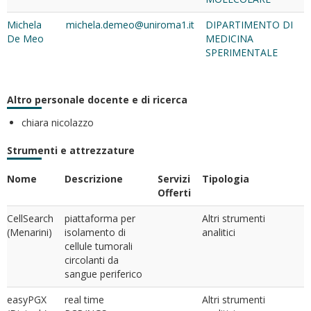
Michela
michela.demeo@uniroma1.it
DIPARTIMENTO DI
De Meo
MEDICINA
SPERIMENTALE
Altro personale docente e di ricerca
chiara nicolazzo
Strumenti e attrezzature
Nome
Descrizione
Servizi
Tipologia
Offerti
CellSearch
piattaforma per
Altri strumenti
(Menarini)
isolamento di
analitici
cellule tumorali
circolanti da
sangue periferico
easyPGX
real time
Altri strumenti