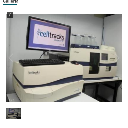
Galleria
1
/
1