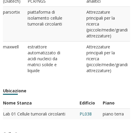
(Diatech)
PCR/NGS
analitici
parsortix
piattaforma di
Attrezzature
isolamento cellule
principali per la
tumorali circolanti
ricerca
(piccole/medie/grandi
attrezzature)
maxwell
estrattore
Attrezzature
automatizzato di
principali per la
acidi nucleici da
ricerca
matrici solide e
(piccole/medie/grandi
liquide
attrezzature)
Ubicazione
Nome Stanza
Edificio
Piano
Lab 01 Cellule tumorali circolanti
PL038
piano terra