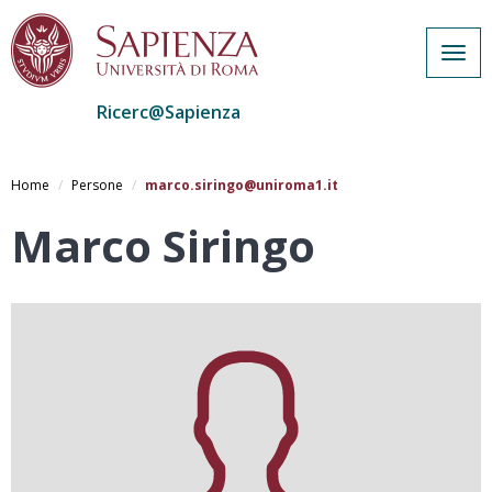
Togg
navig
Ricerc@Sapienza
Salta
al
Home
Persone
marco.siringo@uniroma1.it
contenuto
principale
Marco Siringo