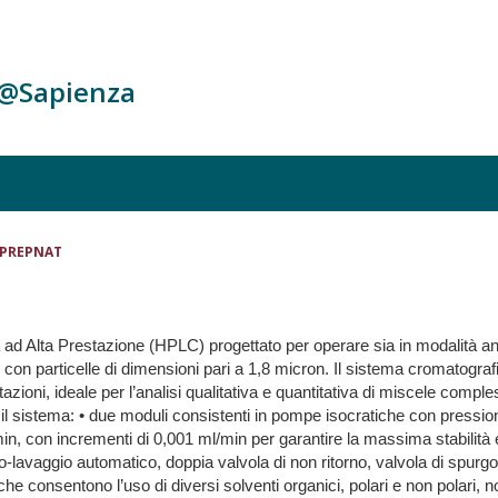
c@Sapienza
O_PREPNAT
d Alta Prestazione (HPLC) progettato per operare sia in modalità anal
 con particelle di dimensioni pari a 1,8 micron. Il sistema cromatogr
zioni, ideale per l’analisi qualitativa e quantitativa di miscele comples
l sistema: • due moduli consistenti in pompe isocratiche con pressioni
min, con incrementi di 0,001 ml/min per garantire la massima stabilità 
ro-lavaggio automatico, doppia valvola di non ritorno, valvola di spurg
e consentono l’uso di diversi solventi organici, polari e non polari, 