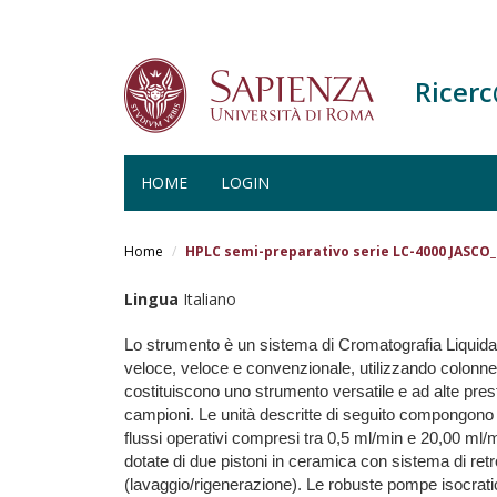
Ricer
HOME
LOGIN
Salta
al
Home
HPLC semi-preparativo serie LC-4000 JASC
contenuto
principale
Lingua
Italiano
Lo strumento è un sistema di Cromatografia Liquida a
veloce, veloce e convenzionale, utilizzando colonne
costituiscono uno strumento versatile e ad alte presta
campioni. Le unità descritte di seguito compongono i
flussi operativi compresi tra 0,5 ml/min e 20,00 ml/
dotate di due pistoni in ceramica con sistema di ret
(lavaggio/rigenerazione). Le robuste pompe isocratich