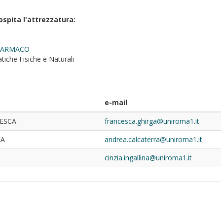
ospita l'attrezzatura:
 FARMACO
iche Fisiche e Naturali
e-mail
ESCA
francesca.ghirga@uniroma1.it
EA
andrea.calcaterra@uniroma1.it
cinzia.ingallina@uniroma1.it