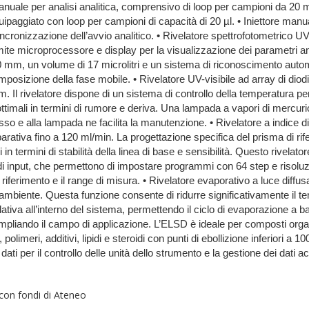
anuale per analisi analitica, comprensivo di loop per campioni da 20 micr
uipaggiato con loop per campioni di capacità di 20 µl. • Iniettore manu
sincronizzazione dell’avvio analitico. • Rivelatore spettrofotometrico 
te microprocessore e display per la visualizzazione dei parametri an
0 mm, un volume di 17 microlitri e un sistema di riconoscimento autom
osizione della fase mobile. • Rivelatore UV-visibile ad array di diodi
 Il rivelatore dispone di un sistema di controllo della temperatura per 
ottimali in termini di rumore e deriva. Una lampada a vapori di mercur
sso e alla lampada ne facilita la manutenzione. • Rivelatore a indice di
parativa fino a 120 ml/min. La progettazione specifica del prisma di rif
in termini di stabilità della linea di base e sensibilità. Questo rivela
vi di input, che permettono di impostare programmi con 64 step e risolu
riferimento e il range di misura. • Rivelatore evaporativo a luce diffus
 ambiente. Questa funzione consente di ridurre significativamente il t
ativa all’interno del sistema, permettendo il ciclo di evaporazione a ba
liando il campo di applicazione. L’ELSD è ideale per composti organi
polimeri, additivi, lipidi e steroidi con punti di ebollizione inferiori 
ti per il controllo delle unità dello strumento e la gestione dei dati ac
con fondi di Ateneo