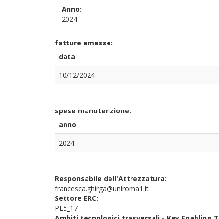
Anno:
2024
fatture emesse:
data
10/12/2024
spese manutenzione:
anno
2024
Responsabile dell'Attrezzatura:
francesca.ghirga@uniroma1.it
Settore ERC:
PE5_17
Ambiti tecnologici trasversali - Key Enabling