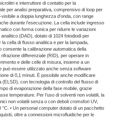
olitri e interruttore di contatto per la
ale per analisi preparativa, comprensivo di loop per
UV-visibile a doppia lunghezza d’onda, con range
che durante l’esecuzione. La cella include ingresso
atico con forma conica per ridurre le variazioni
 analitico (DAD), dotato di 1024 fotodiodi per
la cella di flusso analitica e per la lampada,
io consente la calibrazione automatica della
 rifrazione differenziale (RID), per operare in
erimento e delle celle di misura, insieme a un
tore può essere utilizzato anche senza software
zione di 0,1 minuti. È possibile anche modificare
a (ELSD), con tecnologia di controllo del flusso di
empo di evaporazione della fase mobile, grazie
sse temperature. Per l’uso di solventi non volatili, la
ci non volatili senza o con deboli cromofori UV,
a 100 °C. • Un personal computer dotato di un pacchetto
quisiti, oltre a connessioni microfluidiche per le