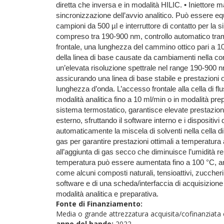
diretta che inversa e in modalità HILIC. • Iniettore m
sincronizzazione dell’avvio analitico. Può essere eq
campioni da 500 µl e interruttore di contatto per la 
compreso tra 190-900 nm, controllo automatico trami
frontale, una lunghezza del cammino ottico pari a 1
della linea di base causate da cambiamenti nella comp
un’elevata risoluzione spettrale nel range 190-900 nm.
assicurando una linea di base stabile e prestazioni 
lunghezza d’onda. L’accesso frontale alla cella di flu
modalità analitica fino a 10 ml/min o in modalità pre
sistema termostatico, garantisce elevate prestazioni 
esterno, sfruttando il software interno e i dispositi
automaticamente la miscela di solventi nella cella di 
gas per garantire prestazioni ottimali a temperatura
all’aggiunta di gas secco che diminuisce l’umidità rel
temperatura può essere aumentata fino a 100 °C, amp
come alcuni composti naturali, tensioattivi, zuccheri, 
software e di una scheda/interfaccia di acquisizione da
modalità analitica e preparativa.
Fonte di Finanziamento:
Media o grande attrezzatura acquisita/cofinanziata 
anno del bando:
2022