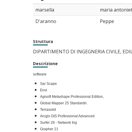
marsella
maria antonie
D'aranno
Peppe
Struttura
DIPARTIMENTO DI INGEGNERIA CIVILE, EDI
Descrizione
software
Sar Scape
Envi
Agisoft Metashape Professional Edition,
Global Mapper 25 Standardn.
Terrasolid
Arcgis GIS Professional Advanced
Surfer 26 - Network Ing
Grapher 21