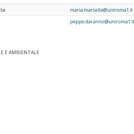
tta
maria.marsella@uniroma1.it
peppe.daranno@uniroma1.i
LE E AMBIENTALE