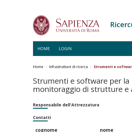
Ricer
HOME
LOGIN
Salta
al
Home
Infrastrutture di ricerca
Strumenti e software
contenuto
principale
Strumenti e software per la m
monitoraggio di strutture e 
Responsabile dell'Attrezzatura
Contatti
cognome
nome