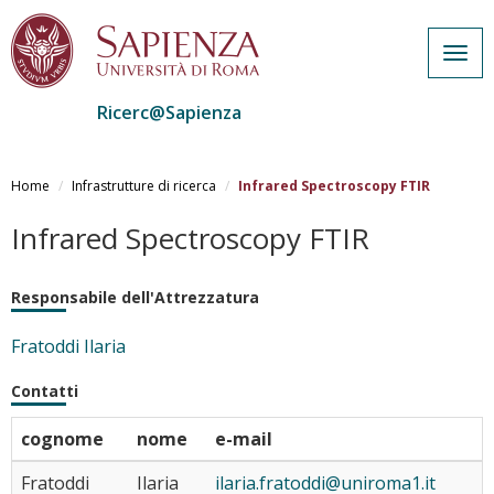
Togg
navig
Ricerc@Sapienza
Salta
al
Home
Infrastrutture di ricerca
Infrared Spectroscopy FTIR
contenuto
principale
Infrared Spectroscopy FTIR
Responsabile dell'Attrezzatura
Fratoddi Ilaria
Contatti
cognome
nome
e-mail
Fratoddi
Ilaria
ilaria.fratoddi@uniroma1.it