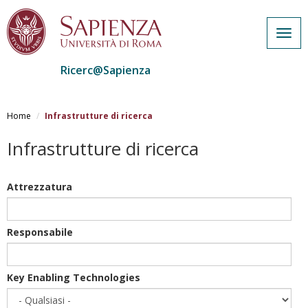
Togg
navig
Ricerc@Sapienza
Salta
al
Home
Infrastrutture di ricerca
contenuto
principale
Infrastrutture di ricerca
Attrezzatura
Responsabile
Key Enabling Technologies