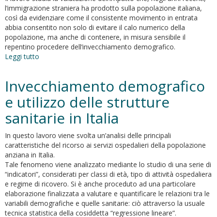
l’immigrazione straniera ha prodotto sulla popolazione italiana,
così da evidenziare come il consistente movimento in entrata
abbia consentito non solo di evitare il calo numerico della
popolazione, ma anche di contenere, in misura sensibile il
repentino procedere dell’invecchiamento demografico.
Leggi tutto
su
Una
valutazione
Invecchiamento demografico
dell'impatto
della
e utilizzo delle strutture
recente
sanitarie in Italia
immigrazione
straniera
sull'ammontare
In questo lavoro viene svolta un’analisi delle principali
e
caratteristiche del ricorso ai servizi ospedalieri della popolazione
la
anziana in Italia.
struttura
Tale fenomeno viene analizzato mediante lo studio di una serie di
della
“indicatori”, considerati per classi di età, tipo di attività ospedaliera
popolazione
e regime di ricovero. Si è anche proceduto ad una particolare
italiana
elaborazione finalizzata a valutare e quantificare le relazioni tra le
variabili demografiche e quelle sanitarie: ciò attraverso la usuale
tecnica statistica della cosiddetta “regressione lineare”.