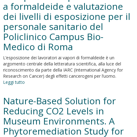
a formaldeide e valutazione
di
riscaldamento
dei livelli di esposizione per il
e
condizionamento
personale sanitario del
Policlinico Campus Bio-
Medico di Roma
L’esposizione dei lavoratori ai vapori di formaldeide è un
argomento centrale della letteratura scientifica, alla luce del
riconoscimento da parte della IARC (International Agency for
Research on Cancer) degli effetti cancerogeni per l’uomo.
Leggi tutto
su
Individuazione
degli
Nature-Based Solution for
scenari
di
Reducing CO2 Levels in
esposizione
Museum Environments. A
professionale
a
Phytoremediation Study for
formaldeide