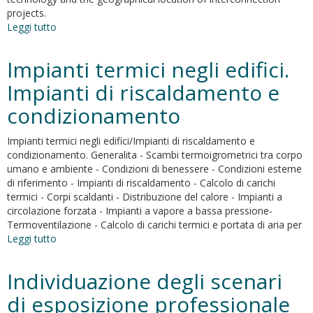
projects.
Leggi tutto
su
New
HVDC
Impianti termici negli edifici.
technology
in
Impianti di riscaldamento e
Pan-
condizionamento
European
power
system
Impianti termici negli edifici/Impianti di riscaldamento e
planning
condizionamento. Generalita - Scambi termoigrometrici tra corpo
umano e ambiente - Condizioni di benessere - Condizioni esterne
di riferimento - Impianti di riscaldamento - Calcolo di carichi
termici - Corpi scaldanti - Distribuzione del calore - Impianti a
circolazione forzata - Impianti a vapore a bassa pressione-
Termoventilazione - Calcolo di carichi termici e portata di aria per
Leggi tutto
su
Impianti
termici
Individuazione degli scenari
negli
edifici.
di esposizione professionale
Impianti