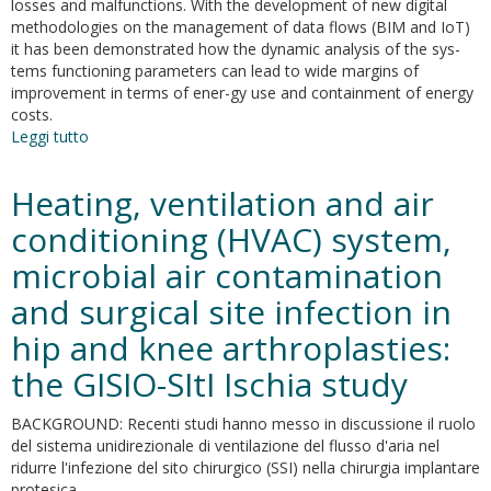
losses and malfunctions. With the development of new digital
A
methodologies on the management of data flows (BIM and IoT)
Phytoremediation
it has been demonstrated how the dynamic analysis of the sys-
Study
tems functioning parameters can lead to wide margins of
for
improvement in terms of ener-gy use and containment of energy
the
costs.
Leonardo
Leggi tutto
su
da
AI
Vinci’s
APPLICATIONS
Heating, ventilation and air
“Last
IN
Supper
THE
conditioning (HVAC) system,
BUILDING
microbial air contamination
PROCESS
and surgical site infection in
hip and knee arthroplasties:
the GISIO-SItI Ischia study
BACKGROUND: Recenti studi hanno messo in discussione il ruolo
del sistema unidirezionale di ventilazione del flusso d'aria nel
ridurre l'infezione del sito chirurgico (SSI) nella chirurgia implantare
protesica.