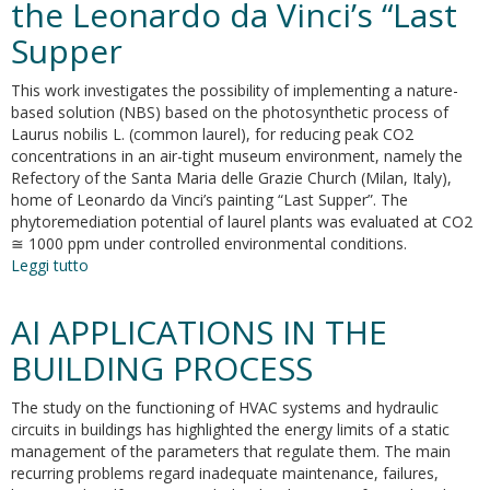
e
the Leonardo da Vinci’s “Last
valutazione
Supper
dei
livelli
di
This work investigates the possibility of implementing a nature-
esposizione
based solution (NBS) based on the photosynthetic process of
per
Laurus nobilis L. (common laurel), for reducing peak CO2
il
concentrations in an air-tight museum environment, namely the
personale
Refectory of the Santa Maria delle Grazie Church (Milan, Italy),
sanitario
home of Leonardo da Vinci’s painting “Last Supper”. The
del
phytoremediation potential of laurel plants was evaluated at CO2
Policlinico
≅ 1000 ppm under controlled environmental conditions.
Campus
Leggi tutto
su
Bio-
Nature-
Medico
Based
AI APPLICATIONS IN THE
di
Solution
Roma
for
BUILDING PROCESS
Reducing
CO2
The study on the functioning of HVAC systems and hydraulic
Levels
circuits in buildings has highlighted the energy limits of a static
in
management of the parameters that regulate them. The main
Museum
recurring problems regard inadequate maintenance, failures,
Environments.