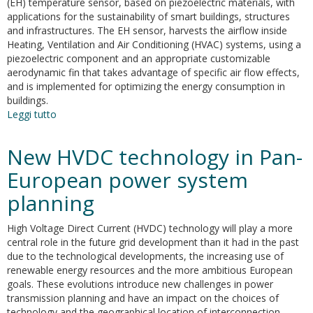
(EH) temperature sensor, based on piezoelectric materials, with
applications for the sustainability of smart buildings, structures
and infrastructures. The EH sensor, harvests the airflow inside
Heating, Ventilation and Air Conditioning (HVAC) systems, using a
piezoelectric component and an appropriate customizable
aerodynamic fin that takes advantage of specific air flow effects,
and is implemented for optimizing the energy consumption in
buildings.
Leggi tutto
su
Development
of
New HVDC technology in Pan-
a
piezoelectric
European power system
energy
planning
harvesting
sensor:
From
High Voltage Direct Current (HVDC) technology will play a more
concept
central role in the future grid development than it had in the past
to
due to the technological developments, the increasing use of
reality
renewable energy resources and the more ambitious European
goals. These evolutions introduce new challenges in power
transmission planning and have an impact on the choices of
technology and the geographical location of interconnection