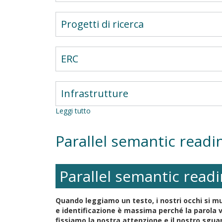
Progetti di ricerca
ERC
Infrastrutture
Leggi tutto
su
Parallel
semantic
Parallel semantic readi
reading
of
multiple
words
Parallel semantic readi
during
the
life-
Quando leggiamo un testo, i nostri occhi si mu
span
e identificazione è massima perché la parola 
fissiamo la nostra attenzione e il nostro sgua