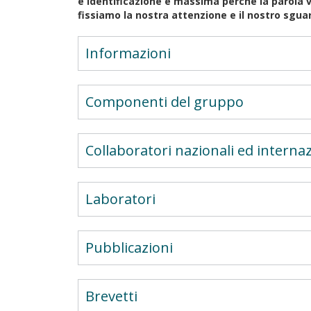
span
e identificazione è massima perché la parola 
fissiamo la nostra attenzione e il nostro sgua
Informazioni
Componenti del gruppo
Collaboratori nazionali ed internaz
Laboratori
Pubblicazioni
Brevetti