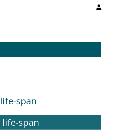
life-span
 life-span