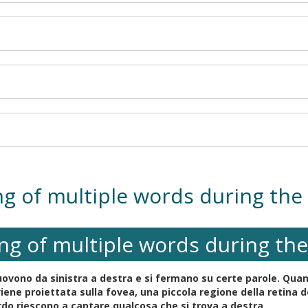
ng of multiple words during the 
ng of multiple words during the
ovono da sinistra a destra e si fermano su certe parole. Quando
viene proiettata sulla fovea, una piccola regione della retin
rdo riescono a captare qualcosa che si trova a destra.