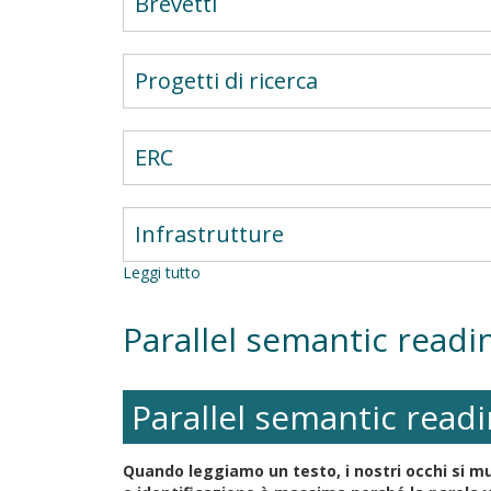
Brevetti
Progetti di ricerca
ERC
Infrastrutture
Leggi tutto
su
Parallel
semantic
Parallel semantic readi
reading
of
multiple
words
Parallel semantic readi
during
the
life-
Quando leggiamo un testo, i nostri occhi si mu