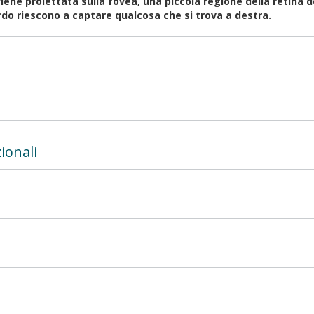
viene proiettata sulla fovea, una piccola regione della retin
rdo riescono a captare qualcosa che si trova a destra.
ionali