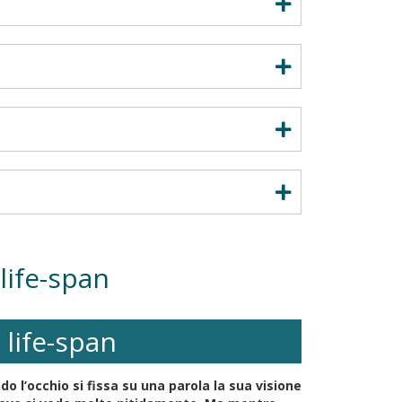
life-span
 life-span
 l’occhio si fissa su una parola la sua visione