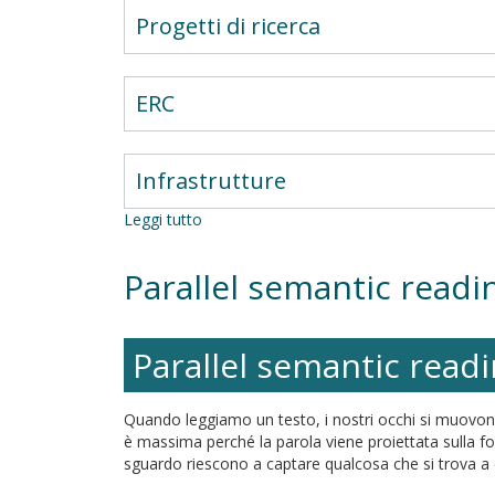
Progetti di ricerca
ERC
Infrastrutture
Leggi tutto
su
Parallel
semantic
Parallel semantic readi
reading
of
multiple
words
Parallel semantic readi
during
the
life-
Quando leggiamo un testo, i nostri occhi si muovono 
span
è massima perché la parola viene proiettata sulla f
sguardo riescono a captare qualcosa che si trova a 