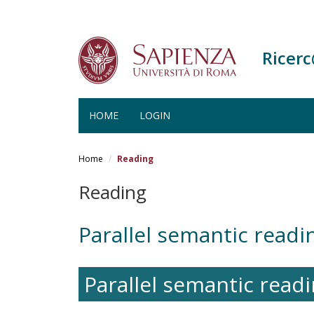
Ricer
HOME
LOGIN
Salta
al
Home
Reading
contenuto
principale
Reading
Parallel semantic readi
Parallel semantic readi