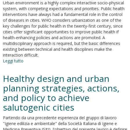
Urban environment is a highly complex interactive socio-physical
Anti-
system, with competing expectations and priorities. Public health
globesity
interventions have always had a fundamental role in the control
of diseases in cities. WHO considers urbanization as one of the
key challenges for public health in the twenty-first century, since
cities offer significant opportunities to improve public health if
health-enhancing policies and actions are promoted. A
multidisciplinary approach is required, but the basic differences
existing between technical and health disciplines make the
interaction difficult.
Leggi tutto
su
Urban
public
Healthy design and urban
health,
a
planning strategies, actions,
multidisciplinary
and policy to achieve
approach
salutogenic cities
Partendo da una precedente esperienza del gruppo di lavoro
"Igiene edilizia e ambientale" della Società Italiana di Igiene e
Medicina Preventiva (SItI), l'obiettivo del presente lavoro è definire