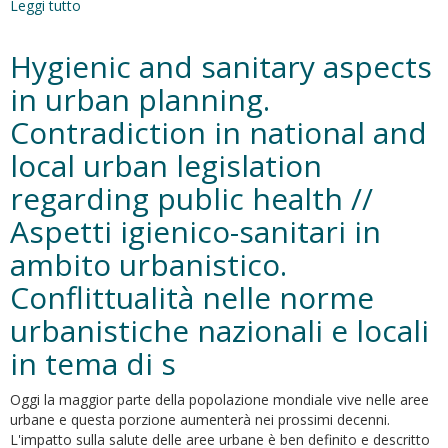
Leggi tutto
su
Hygienic
requirements
Hygienic and sanitary aspects
of
urban
in urban planning.
living
Contradiction in national and
environment
in
local urban legislation
the
Russian
regarding public health //
Federation
Aspetti igienico-sanitari in
and
in
ambito urbanistico.
Italy:
a
Conflittualità nelle norme
comparison
urbanistiche nazionali e locali
in tema di s
Oggi la maggior parte della popolazione mondiale vive nelle aree
urbane e questa porzione aumenterà nei prossimi decenni.
L'impatto sulla salute delle aree urbane è ben definito e descritto