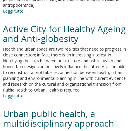
antropocentrica).
Leggi tutto
su
F.A.AD.
City.
Active City for Healthy Ageing
Città
Friendly,
and Anti-globesity
Active,
Adaptive
Health and urban space are two realities that need to progress in
close connection; in fact, there is an increasing interest in
identifying the links between architecture and public health and
how urban design can positively influence the latter. A vision able
to reconstruct a profitable reconnection between health, urban
planning and environmental planning in line with current evidence
and research on the cultural and organizational transition from
Public Health to Urban Health is required.
Leggi tutto
su
Active
City
Urban public health, a
for
Healthy
multidisciplinary approach
Ageing
and