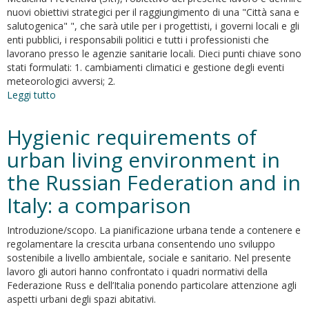
nuovi obiettivi strategici per il raggiungimento di una "Città sana e
salutogenica" ", che sarà utile per i progettisti, i governi locali e gli
enti pubblici, i responsabili politici e tutti i professionisti che
lavorano presso le agenzie sanitarie locali. Dieci punti chiave sono
stati formulati: 1. cambiamenti climatici e gestione degli eventi
meteorologici avversi; 2.
Leggi tutto
su
Healthy
design
Hygienic requirements of
and
urban
urban living environment in
planning
the Russian Federation and in
strategies,
actions,
Italy: a comparison
and
policy
Introduzione/scopo. La pianificazione urbana tende a contenere e
to
regolamentare la crescita urbana consentendo uno sviluppo
achieve
sostenibile a livello ambientale, sociale e sanitario. Nel presente
salutogenic
lavoro gli autori hanno confrontato i quadri normativi della
cities
Federazione Russ e dell’Italia ponendo particolare attenzione agli
aspetti urbani degli spazi abitativi.