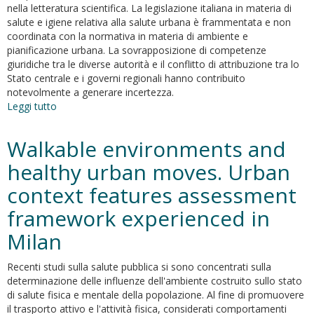
nella letteratura scientifica. La legislazione italiana in materia di
salute e igiene relativa alla salute urbana è frammentata e non
coordinata con la normativa in materia di ambiente e
pianificazione urbana. La sovrapposizione di competenze
giuridiche tra le diverse autorità e il conflitto di attribuzione tra lo
Stato centrale e i governi regionali hanno contribuito
notevolmente a generare incertezza.
Leggi tutto
su
Hygienic
and
Walkable environments and
sanitary
aspects
healthy urban moves. Urban
in
context features assessment
urban
planning.
framework experienced in
Contradiction
in
Milan
national
and
Recenti studi sulla salute pubblica si sono concentrati sulla
local
determinazione delle influenze dell'ambiente costruito sullo stato
urban
di salute fisica e mentale della popolazione. Al fine di promuovere
legislation
il trasporto attivo e l'attività fisica, considerati comportamenti