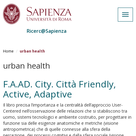
Togg
navig
Ricerc@Sapienza
Salta
al
Home
urban health
contenuto
principale
urban health
F.A.AD. City. Città Friendly,
Active, Adaptive
Il libro precisa l’importanza e la centralità dell’approccio User-
Centered nell’osservazione delle relazioni che si stabiliscono tra
uomo, sistemi tecnologici e ambiente costruito, per progettare in
funzione sia delle esigenze anatomiche e metriche (visione
antropometrica) che di quelle connesse alla sfera della
percezione, dei processi cognitivi e dalla sfera sociale (visione