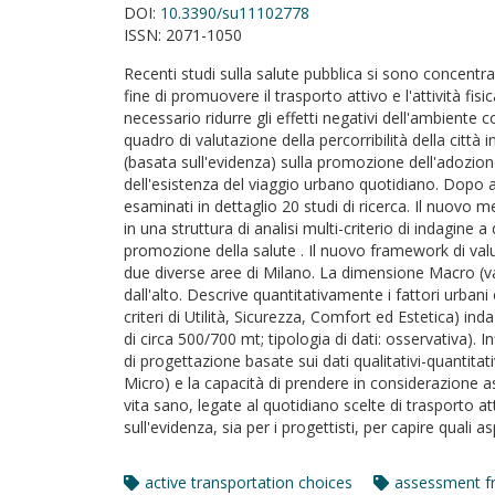
DOI:
10.3390/su11102778
ISSN:
2071-1050
Recenti studi sulla salute pubblica si sono concentra
fine di promuovere il trasporto attivo e l'attività f
necessario ridurre gli effetti negativi dell'ambiente 
quadro di valutazione della percorribilità della città
(basata sull'evidenza) sulla promozione dell'adozione 
dell'esistenza del viaggio urbano quotidiano. Dopo ave
esaminati in dettaglio 20 studi di ricerca. Il nuovo me
in una struttura di analisi multi-criterio di indagine
promozione della salute . Il nuovo framework di val
due diverse aree di Milano. La dimensione Macro (vale 
dall'alto. Descrive quantitativamente i fattori urbani
criteri di Utilità, Sicurezza, Comfort ed Estetica) ind
di circa 500/700 mt; tipologia di dati: osservativa). I
di progettazione basate sui dati qualitativi-quantitat
Micro) e la capacità di prendere in considerazione a
vita sano, legate al quotidiano scelte di trasporto at
sull'evidenza, sia per i progettisti, per capire quali
active transportation choices
assessment 