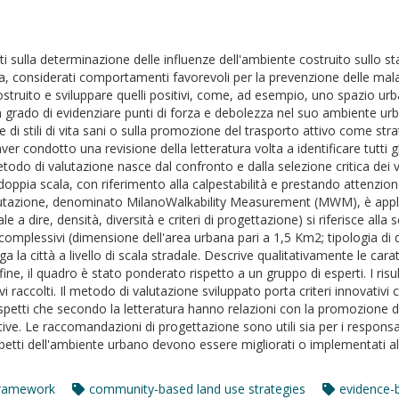
ti sulla determinazione delle influenze dell'ambiente costruito sullo st
isica, considerati comportamenti favorevoli per la prevenzione delle mal
costruito e sviluppare quelli positivi, come, ad esempio, uno spazio urb
 in grado di evidenziare punti di forza e debolezza nel suo ambiente urb
di stili di vita sani o sulla promozione del trasporto attivo come strate
r condotto una revisione della letteratura volta a identificare tutti gl
todo di valutazione nasce dal confronto e dalla selezione critica dei vari
 a doppia scala, con riferimento alla calpestabilità e prestando attenzio
utazione, denominato MilanoWalkability Measurement (MWM), è applicab
a dire, densità, diversità e criteri di progettazione) si riferisce alla
 complessivi (dimensione dell'area urbana pari a 1,5 Km2; tipologia di d
aga la città a livello di scala stradale. Descrive qualitativamente le cara
nfine, il quadro è stato ponderato rispetto a un gruppo di esperti. I risu
ivi raccolti. Il metodo di valutazione sviluppato porta criteri innovativ
spetti che secondo la letteratura hanno relazioni con la promozione del
tive. Le raccomandazioni di progettazione sono utili sia per i responsabi
 aspetti dell'ambiente urbano devono essere migliorati o implementati al
framework
community-based land use strategies
evidence-