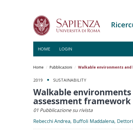
Ricer
HOME
LOGIN
Salta
al
Home
Pubblicazioni
Walkable environments and 
contenuto
principale
2019
SUSTAINABILITY
Walkable environments 
assessment framework e
01 Pubblicazione su rivista
Rebecchi Andrea, Buffoli Maddalena, Dettor