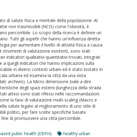
ato di salute fisica e mentale della popolazione. Al
attie non trasmissibili (NCD) come l'obesità, è
ano percorribile. Lo scopo della ricerca è definire un
ano. Tutti gli aspetti che hanno un'influenza diretta
gia per aumentare il livello di attività fisica a causa
i strumenti di valutazione esistenti, sono stati
 indicatori qualitativi-quantitativi trovati, integrati
ne a quegli indicatori che hanno implicazioni sulla
ile in diversi contesti urbani ed è stato testato in
 scala urbana ed esamina la città da una vista
ati: archivio). La Micro dimensione (vale a dire
tteristiche degli spazi esterni (lunghezza della strada
ltati attesi sono stati riflessi nelle raccomandazioni
i come la fase di valutazione multi-scaling (Macro e
la salute legate al miglioramento di uno stile di
li politici, per fare scelte specifiche basate
 fine di promuovere una città percorribile.
based public health (EBPH)
healthy urban