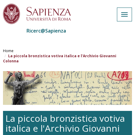
Togg
navig
Ricerc@Sapienza
Salta
al
Home
contenuto
La piccola bronzistica votiva italica e l'Archivio Giovanni
Colonna
principale
La piccola bronzistica votiva
italica e l'Archivio Giovanni