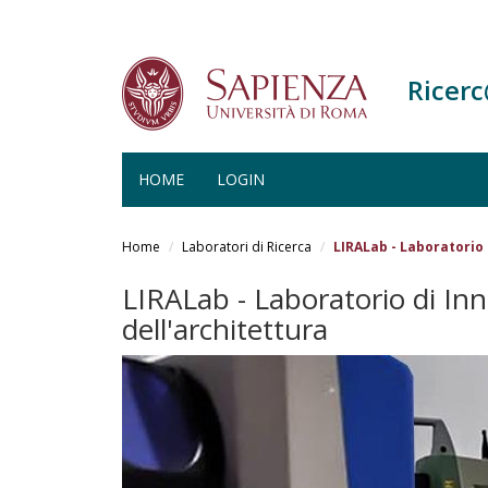
Ricer
HOME
LOGIN
Salta
al
Home
Laboratori di Ricerca
LIRALab - Laboratorio 
contenuto
principale
LIRALab - Laboratorio di Inno
dell'architettura