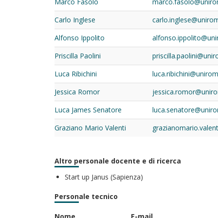
Marco Fasolo
marco.fasolo@uniro
Carlo Inglese
carlo.inglese@unirom
Alfonso Ippolito
alfonso.ippolito@uni
Priscilla Paolini
priscilla.paolini@uni
Luca Ribichini
luca.ribichini@unirom
Jessica Romor
jessica.romor@uniro
Luca James Senatore
luca.senatore@uniro
Graziano Mario Valenti
grazianomario.valen
Altro personale docente e di ricerca
Start up Janus (Sapienza)
Personale tecnico
Nome
E-mail