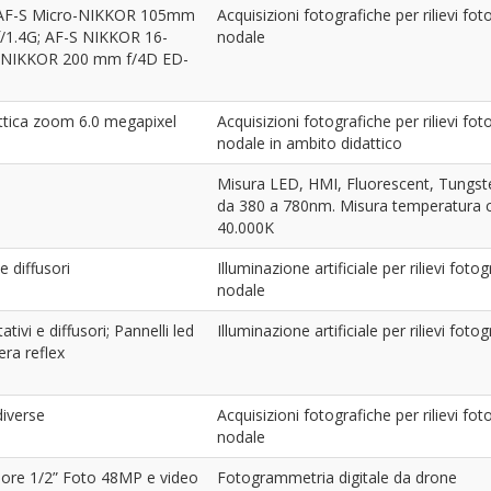
 AF-S Micro-NIKKOR 105mm
Acquisizioni fotografiche per rilievi fo
/1.4G; AF-S NIKKOR 16-
nodale
-NIKKOR 200 mm f/4D ED-
tica zoom 6.0 megapixel
Acquisizioni fotografiche per rilievi fo
nodale in ambito didattico
Misura LED, HMI, Fluorescent, Tungste
da 380 a 780nm. Misura temperatura c
40.000K
e diffusori
Illuminazione artificiale per rilievi fot
nodale
ivi e diffusori; Pannelli led
Illuminazione artificiale per rilievi fot
ra reflex
diverse
Acquisizioni fotografiche per rilievi fo
nodale
ore 1/2” Foto 48MP e video
Fotogrammetria digitale da drone