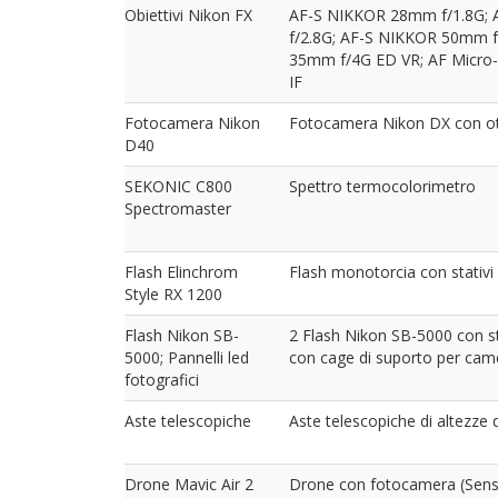
Obiettivi Nikon FX
AF-S NIKKOR 28mm f/1.8G;
f/2.8G; AF-S NIKKOR 50mm f
35mm f/4G ED VR; AF Micro
IF
Fotocamera Nikon
Fotocamera Nikon DX con ot
D40
SEKONIC C800
Spettro termocolorimetro
Spectromaster
Flash Elinchrom
Flash monotorcia con stativi 
Style RX 1200
Flash Nikon SB-
2 Flash Nikon SB-5000 con stat
5000; Pannelli led
con cage di suporto per came
fotografici
Aste telescopiche
Aste telescopiche di altezze 
Drone Mavic Air 2
Drone con fotocamera (Sens