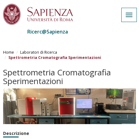
Togg
navi
Ricerc@Sapienza
Salta
al
Home
Laboratori di Ricerca
contenuto
Spettrometria Cromatografia Sperimentazioni
principale
Spettrometria Cromatografia
Sperimentazioni
Descrizione