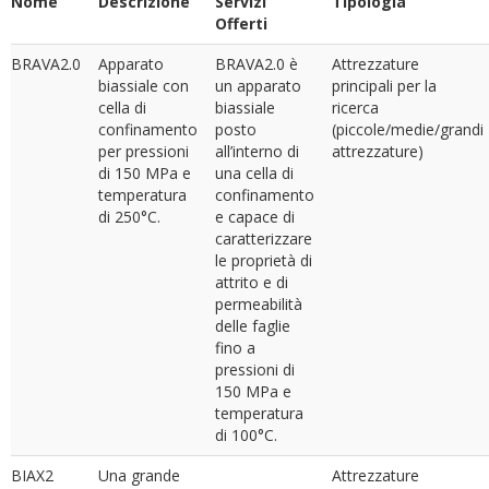
Nome
Descrizione
Servizi
Tipologia
Offerti
BRAVA2.0
Apparato
BRAVA2.0 è
Attrezzature
biassiale con
un apparato
principali per la
cella di
biassiale
ricerca
confinamento
posto
(piccole/medie/grandi
per pressioni
all’interno di
attrezzature)
di 150 MPa e
una cella di
temperatura
confinamento
di 250°C.
e capace di
caratterizzare
le proprietà di
attrito e di
permeabilità
delle faglie
fino a
pressioni di
150 MPa e
temperatura
di 100°C.
BIAX2
Una grande
Attrezzature