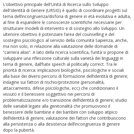
L’obiettivo principale dell'Unità di Ricerca sullo Sviluppo
dell'Identità di Genere (URSIG) è quello di coordinare progetti sul
tema dell’incongruenza/disforia di genere in età evolutiva e adulta,
al fine di espandere le conoscenze scientifiche necessarie per
strutturare modelli di intervento e di sostegno allo sviluppo. Un
ulteriore obiettivo è potenziare l’area del counselling e del
sostegno psicologico al servizio della comunità Sapienza, anche,
ma non solo, in relazione alla valutazione delle domande di
“carriera alias”. A lato della ricerca scientifica, l’unità si propone di
sviluppare una riflessione culturale sulla varietà dei linguaggi in
tema di genere, dall’hate speech al politically correct. Tra le
priorità di ricerca: implicazioni biologiche, psicologiche e sociali
alla base dei diversi percorsi di formazione dell’identità di genere;
indagine sui fattori di rischio/protezione (personalità,
attaccamento, difese psicologiche, ecc) che condizionano il
vissuto e il benessere soggettivo nei percorsi di
problematizzazione e/o transizione dell’identità di genere; studio
delle variabili legate alla genitorialità che promuovono il
benessere delle bambine e dei bambini con sviluppo atipico
dell’identità di genere; valutazione dei fattori che contribuiscono
alla persistenza o alla desistenza dell’incongruenza di genere
dopo la pubertà.