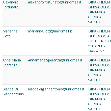
Alexandro
alexandro.fortunato@uniroma1.it
DIPARTIMEN
Fortunato
DI PSICOLOG
DINAMICA,
CLINICA E
SALUTE
Marianna
marianna.liotti@uniroma1.it
DIPARTIMEN
Liotti
DI BIOLOGIA 
BIOTECNOLO
"CHARLES
DARWIN"
Anna Maria
Annamaria.Speranza@uniroma1.it
DIPARTIMEN
Speranza
DI PSICOLOG
DINAMICA,
CLINICA E
SALUTE
Bianca Di
bianca.digiannantonio@uniroma1.it
DIPARTIMEN
Giannantonio
DI PSICOLOG
DINAMICA,
CLINICA E
SALUTE