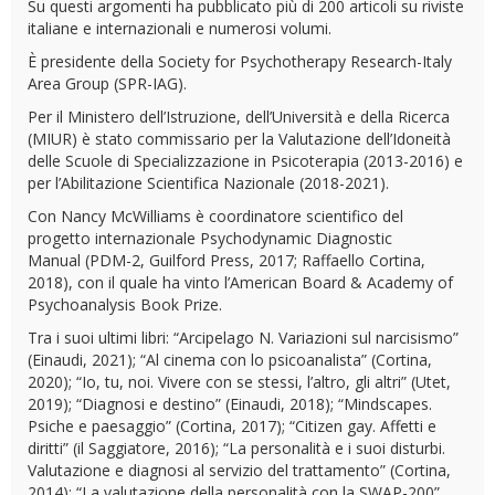
Su questi argomenti ha pubblicato più di 200 articoli su riviste
italiane e internazionali e numerosi volumi.
È presidente della Society for Psychotherapy Research-Italy
Area Group (SPR-IAG).
Per il Ministero dell’Istruzione, dell’Università e della Ricerca
(MIUR) è stato commissario per la Valutazione dell’Idoneità
delle Scuole di Specializzazione in Psicoterapia (2013-2016) e
per l’Abilitazione Scientifica Nazionale (2018-2021).
Con Nancy McWilliams è coordinatore scientifico del
progetto internazionale Psychodynamic Diagnostic
Manual (PDM-2, Guilford Press, 2017; Raffaello Cortina,
2018), con il quale ha vinto l’American Board & Academy of
Psychoanalysis Book Prize.
Tra i suoi ultimi libri: “Arcipelago N. Variazioni sul narcisismo”
(Einaudi, 2021); “Al cinema con lo psicoanalista” (Cortina,
2020); “Io, tu, noi. Vivere con se stessi, l’altro, gli altri” (Utet,
2019); “Diagnosi e destino” (Einaudi, 2018); “Mindscapes.
Psiche e paesaggio” (Cortina, 2017); “Citizen gay. Affetti e
diritti” (il Saggiatore, 2016); “La personalità e i suoi disturbi.
Valutazione e diagnosi al servizio del trattamento” (Cortina,
2014); “La valutazione della personalità con la SWAP-200”