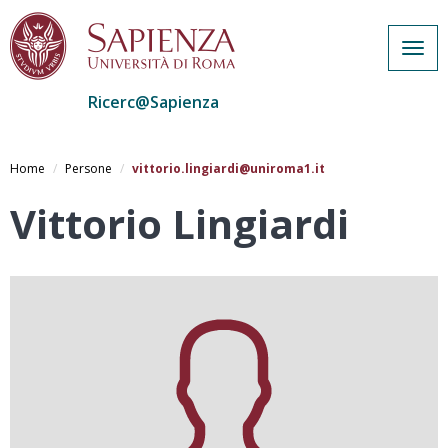
Togg
navig
Ricerc@Sapienza
Salta
al
Home
Persone
vittorio.lingiardi@uniroma1.it
contenuto
principale
Vittorio Lingiardi