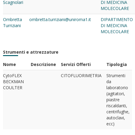
Scagnolari
DI MEDICINA
MOLECOLARE
Ombretta
ombretta.turriziani@uniroma1.it
DIPARTIMENTO
Turriziani
DI MEDICINA
MOLECOLARE
Strumenti e attrezzature
Nome
Descrizione
Servizi Offerti
Tipologia
CytoFLEX
CITOFLUORIMETRIA
Strumenti
BECKMAN
da
COULTER
laboratorio
(agitatori,
piastre
riscaldanti,
centrifughe,
autoclavi,
ecc)