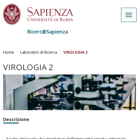
Togg
navig
Ricerc@Sapienza
Salta
al
Home
Laboratori di Ricerca
VIROLOGIA 2
contenuto
principale
VIROLOGIA 2
Descrizione
- Analisi del ruolo dei mediatori dell'immunità innata antivirale,