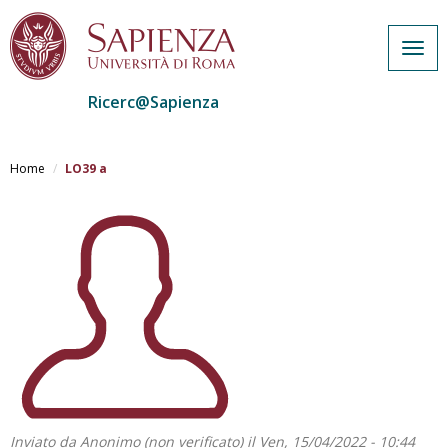
Togg
navig
Ricerc@Sapienza
Salta
al
Home
LO39 a
contenuto
principale
Inviato da
Anonimo (non verificato)
il Ven, 15/04/2022 - 10:44