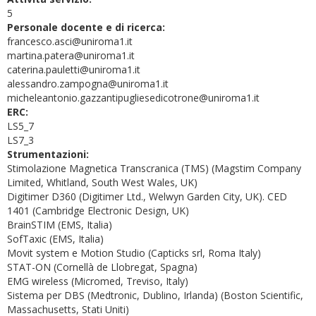
5
Personale docente e di ricerca:
francesco.asci@uniroma1.it
martina.patera@uniroma1.it
caterina.pauletti@uniroma1.it
alessandro.zampogna@uniroma1.it
micheleantonio.gazzantipugliesedicotrone@uniroma1.it
ERC:
LS5_7
LS7_3
Strumentazioni:
Stimolazione Magnetica Transcranica (TMS) (Magstim Company
Limited, Whitland, South West Wales, UK)
Digitimer D360 (Digitimer Ltd., Welwyn Garden City, UK). CED
1401 (Cambridge Electronic Design, UK)
BrainSTIM (EMS, Italia)
SofTaxic (EMS, Italia)
Movit system e Motion Studio (Capticks srl, Roma Italy)
STAT-ON (Cornellà de Llobregat, Spagna)
EMG wireless (Micromed, Treviso, Italy)
Sistema per DBS (Medtronic, Dublino, Irlanda) (Boston Scientific,
Massachusetts, Stati Uniti)