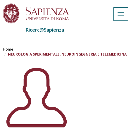
Togg
navig
Ricerc@Sapienza
Salta
al
Home
contenuto
NEUROLOGIA SPERIMENTALE, NEUROINGEGNERIA E TELEMEDICINA
principale