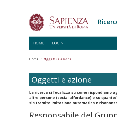
Ricer
HOME
LOGIN
Salta
al
Home
Oggetti e azione
contenuto
principale
Oggetti e azione
La ricerca si focalizza su come rispondiamo agl
altre persone (social affordance) e su quanto/
sia tramite imitazione automatica e risonan
Responsabile del Grup