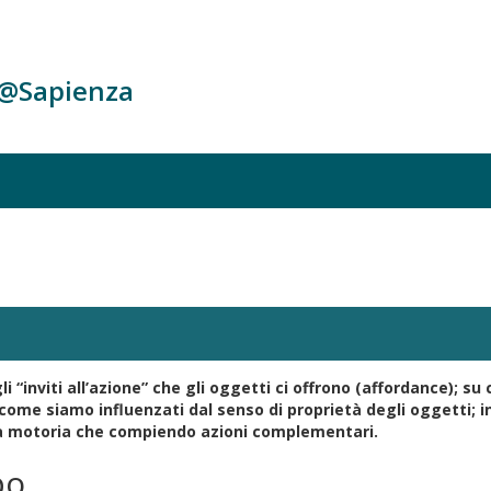
c@Sapienza
i “inviti all’azione” che gli oggetti ci offrono (affordance); 
come siamo influenzati dal senso di proprietà degli oggetti; in
za motoria che compiendo azioni complementari.
po