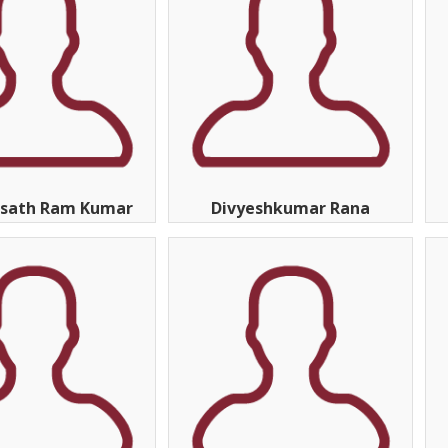
asath Ram Kumar
Divyeshkumar Rana