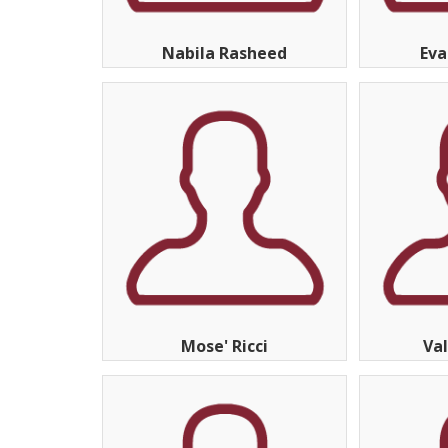
Nabila Rasheed
Eva
Mose' Ricci
Val