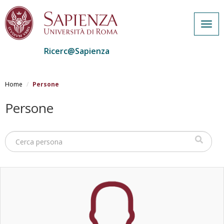
Togg
navig
Ricerc@Sapienza
Salta
al
Home
Persone
contenuto
principale
Persone