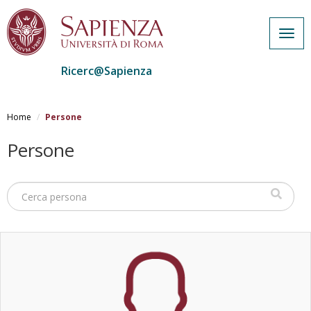
Togg
navig
Ricerc@Sapienza
Salta
al
Home
Persone
contenuto
principale
Persone