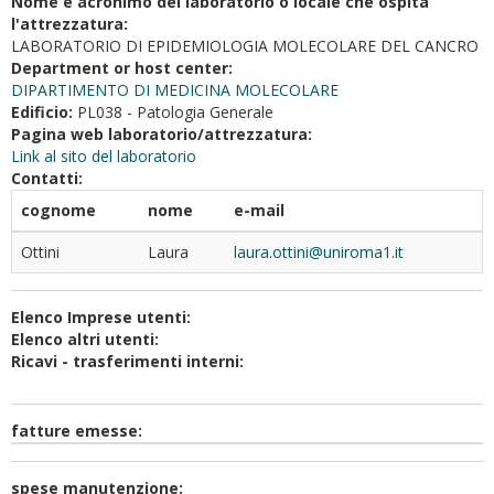
Nome e acronimo del laboratorio o locale che ospita
l'attrezzatura:
LABORATORIO DI EPIDEMIOLOGIA MOLECOLARE DEL CANCRO
Department or host center:
DIPARTIMENTO DI MEDICINA MOLECOLARE
Edificio:
PL038 - Patologia Generale
Pagina web laboratorio/attrezzatura:
Link al sito del laboratorio
Contatti:
cognome
nome
e-mail
Ottini
Laura
laura.ottini@uniroma1.it
Elenco Imprese utenti:
Elenco altri utenti:
Ricavi - trasferimenti interni:
fatture emesse:
spese manutenzione: