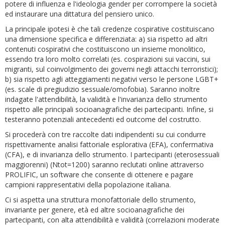
potere di influenza e l'ideologia gender per corrompere la società
ed instaurare una dittatura del pensiero unico.
La principale ipotesi è che tali credenze cospirative costituiscano
una dimensione specifica e differenziata: a) sia rispetto ad altri
contenuti cospirativi che costituiscono un insieme monolitico,
essendo tra loro molto correlati (es. cospirazioni sui vaccini, sui
migranti, sul coinvolgimento dei governi negli attacchi terroristici);
b) sia rispetto agli atteggiamenti negativi verso le persone LGBT+
(es. scale di pregiudizio sessuale/omofobia). Saranno inoltre
indagate l'attendibilità, la validità e l'invarianza dello strumento
rispetto alle principali socioanagrafiche dei partecipanti. Infine, si
testeranno potenziali antecedenti ed outcome del costrutto.
Si procederà con tre raccolte dati indipendenti su cui condurre
rispettivamente analisi fattoriale esplorativa (EFA), confermativa
(CFA), e di invarianza dello strumento. I partecipanti (eterosessuali
maggiorenni) (Ntot=1200) saranno reclutati online attraverso
PROLIFIC, un software che consente di ottenere e pagare
campioni rappresentativi della popolazione italiana.
Ci si aspetta una struttura monofattoriale dello strumento,
invariante per genere, età ed altre socioanagrafiche dei
partecipanti, con alta attendibilità e validità (correlazioni moderate