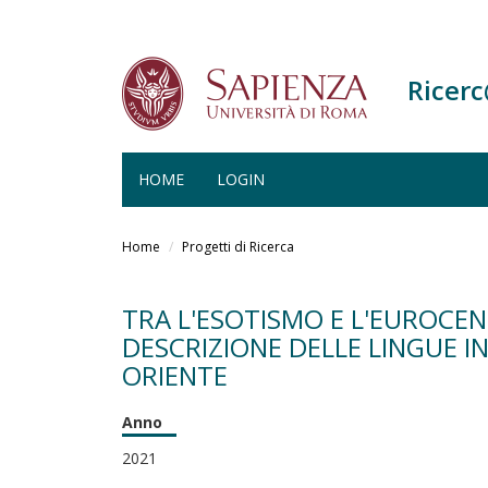
Ricer
HOME
LOGIN
Salta
al
Home
Progetti di Ricerca
contenuto
principale
TRA L'ESOTISMO E L'EUROCE
DESCRIZIONE DELLE LINGUE I
ORIENTE
Anno
2021