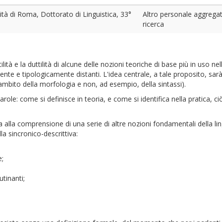
tà di Roma, Dottorato di Linguistica, 33°
Altro personale aggregato
ricerca
lità e la duttilità di alcune delle nozioni teoriche di base più in uso n
e e tipologicamente distanti. L'idea centrale, a tale proposito, sarà
ambito della morfologia e non, ad esempio, della sintassi).
role: come si definisce in teoria, e come si identifica nella pratica, c
a alla comprensione di una serie di altre nozioni fondamentali della lin
la sincronico-descrittiva:
e;
utinanti;