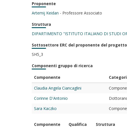
Proponente
Artemij Keidan
- Professore Associato
Struttura
DIPARTIMENTO "ISTITUTO ITALIANO DI STUDI ORI
Sottosettore ERC del proponente del progetto
SH5_3
Componenti gruppo di ricerca
Componente
Categori
Claudia Angela Ciancaglini
Component
Corinne D'Antonio
Dottorand
Sara Kaczko
Component
Componente
Qualifica
Struttura