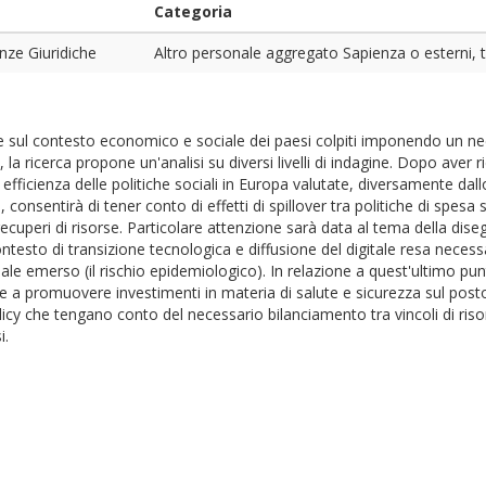
Categoria
nze Giuridiche
Altro personale aggregato Sapienza o esterni, tit
 sul contesto economico e sociale dei paesi colpiti imponendo un n
, la ricerca propone un'analisi su diversi livelli di indagine. Dopo ave
d efficienza delle politiche sociali in Europa valutate, diversamente dal
 consentirà di tener conto di effetti di spillover tra politiche di spesa
cuperi di risorse. Particolare attenzione sarà data al tema della disegu
testo di transizione tecnologica e diffusione del digitale resa necessar
iale emerso (il rischio epidemiologico). In relazione a quest'ultimo pun
te a promuovere investimenti in materia di salute e sicurezza sul posto
 policy che tengano conto del necessario bilanciamento tra vincoli di riso
i.