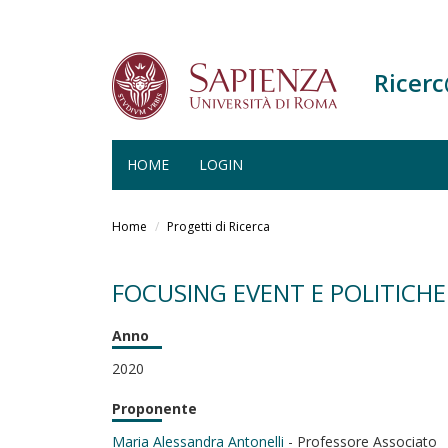
Ricer
HOME
LOGIN
Salta
al
Home
Progetti di Ricerca
contenuto
principale
FOCUSING EVENT E POLITICHE
Anno
2020
Proponente
Maria Alessandra Antonelli
- Professore Associato