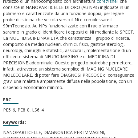
l'utilizzo di un nanocomposito con architettura
core@shell
che
consiste in NANOPARTICELLE DI ORO (Au NPs) inglobate in un
polimero e caratterizzate da una funzione doppia, per legare
probe di istidina che veicola verso il Ni e complessare il
99mTecnezio. Au NPs funzionalizzate con il radiofarmaco
saranno in grado di identificare i depositi di Ni mediante la SPECT.
La MULTIDISCIPLINARIETÀ che caratterizza il gruppo di ricerca,
composto da medici nucleari, chimici, fisici, gastroenterologi,
neurologi, chirurghi e statistici, assicura l¿implementazione di un
efficiente sistema di NEUROIMAGING e di MEDICINA DI
PRECISIONE addominale. Questo progetto potrebbe permettere,
infatti, attraverso un sistema semplice di IMAGING NUCLEARE
MOLECOLARE, di poter fare DIAGNOSI PRECOCE di conseguenze
gravi una malattia ampiamente diffusa nella popolazione, con un
dispendio economico minimo.
ERC
PE5_6, PE8_8, LS6_4
Keywords:
NANOPARTICELLE, DIAGNOSTICA PER IMMAGINI,