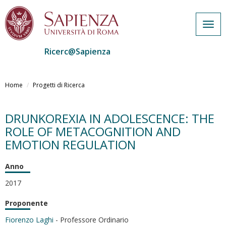
Togg
navig
Ricerc@Sapienza
Salta
al
Home
Progetti di Ricerca
contenuto
principale
DRUNKOREXIA IN ADOLESCENCE: THE
ROLE OF METACOGNITION AND
EMOTION REGULATION
Anno
2017
Proponente
Fiorenzo Laghi
- Professore Ordinario