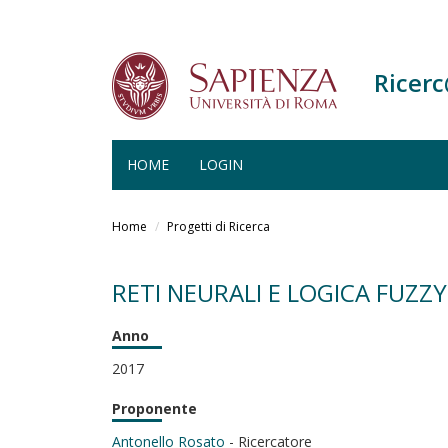
Ricer
HOME
LOGIN
Salta
al
Home
Progetti di Ricerca
contenuto
principale
RETI NEURALI E LOGICA FUZZY
Anno
2017
Proponente
Antonello Rosato
- Ricercatore