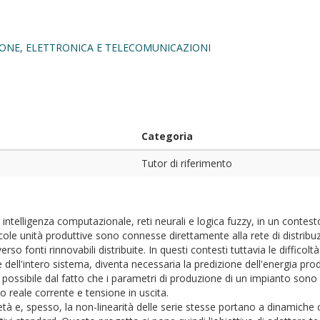
ONE, ELETTRONICA E TELECOMUNICAZIONI
Categoria
Tutor di riferimento
 di intelligenza computazionale, reti neurali e logica fuzzy, in un contes
ccole unità produttive sono connesse direttamente alla rete di distribu
so fonti rinnovabili distribuite. In questi contesti tuttavia le difficolt
ione dell'intero sistema, diventa necessaria la predizione dell'energia p
eso possibile dal fatto che i parametri di produzione di un impianto s
o reale corrente e tensione in uscita.
età e, spesso, la non-linearità delle serie stesse portano a dinamiche 