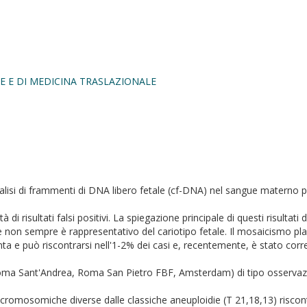
E E DI MEDICINA TRASLAZIONALE
analisi di frammenti di DNA libero fetale (cf-DNA) nel sangue materno
tà di risultati falsi positivi. La spiegazione principale di questi risulta
i, e non sempre è rappresentativo del cariotipo fetale. Il mosaicismo pl
ta e può riscontrarsi nell'1-2% dei casi e, recentemente, è stato correl
 (Roma Sant'Andrea, Roma San Pietro FBF, Amsterdam) di tipo osservaz
e cromosomiche diverse dalle classiche aneuploidie (T 21,18,13) riscont