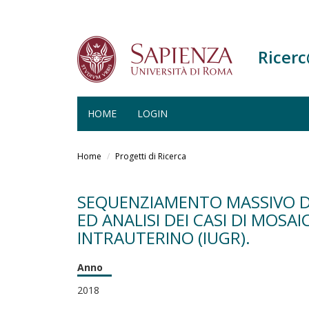
Ricer
HOME
LOGIN
Salta
al
Home
Progetti di Ricerca
contenuto
principale
SEQUENZIAMENTO MASSIVO DE
ED ANALISI DEI CASI DI MOS
INTRAUTERINO (IUGR).
Anno
2018