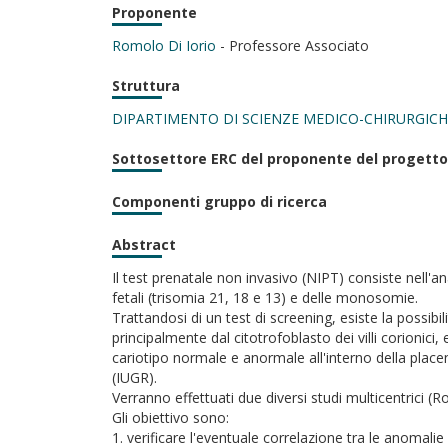
Proponente
Romolo Di Iorio
- Professore Associato
Struttura
DIPARTIMENTO DI SCIENZE MEDICO-CHIRURGICH
Sottosettore ERC del proponente del progetto
Componenti gruppo di ricerca
Abstract
Il test prenatale non invasivo (NIPT) consiste nell'
fetali (trisomia 21, 18 e 13) e delle monosomie.
Trattandosi di un test di screening, esiste la possibili
principalmente dal citotrofoblasto dei villi corionic
cariotipo normale e anormale all'interno della placen
(IUGR).
Verranno effettuati due diversi studi multicentrici
Gli obiettivo sono:
1. verificare l'eventuale correlazione tra le anomali